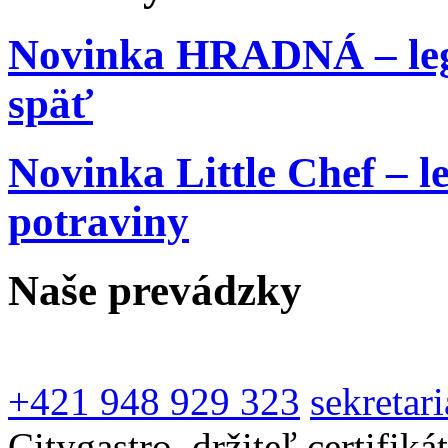
Novinka
HRADNÁ – lege
späť
Novinka
Little Chef – l
potraviny
Naše prevádzky
+421 948 929 323
sekretar
Citygastro, držiteľ certifi