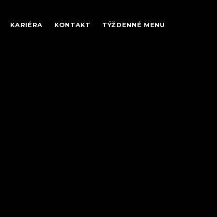
KARIÉRA
KONTAKT
TÝŽDENNÉ MENU
STRAVOVANIE V
DOMOVOCH SOCIÁLNYCH
KOLÁCH
SLUŽIEB