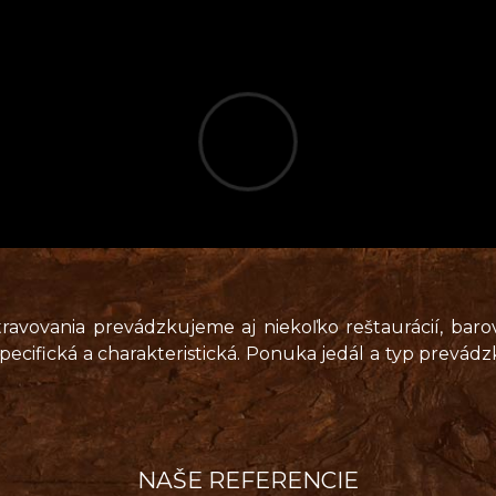
TRAVOVANIE V
EMOCNICIACH
REŠTAURÁCIE
avovania prevádzkujeme aj niekoľko reštaurácií, barov 
ecifická a charakteristická. Ponuka jedál a typ prevádzk
.
NAŠE REFERENCIE