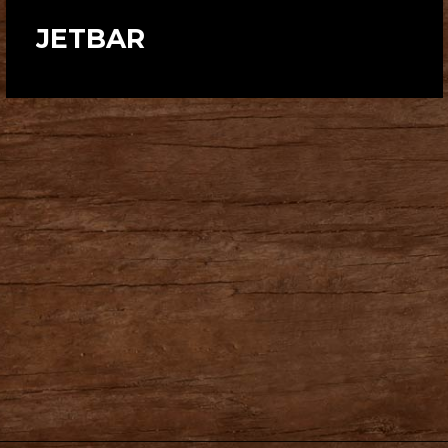
JETBAR
Pokiaľ chcete doplniť svoj pitný režim a osviežiť sa tesne
pred odletom.