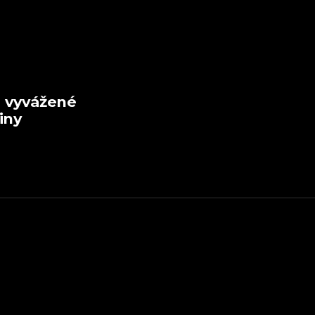
en vyvážené
iny