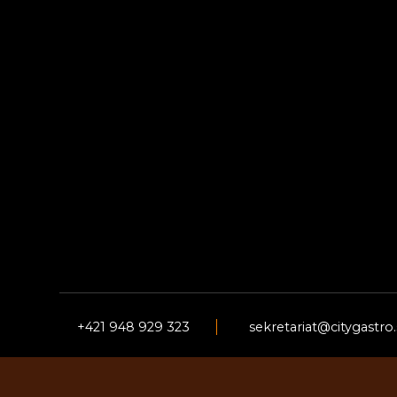
+421 948 929 323
sekretariat@citygastro