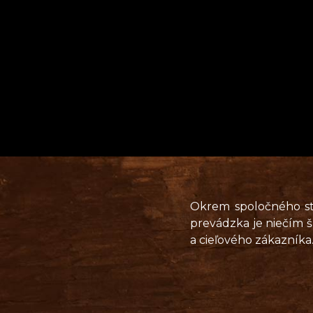
S
N
Okrem spoločného str
prevádzka je niečím šp
a cieľového zákazníka