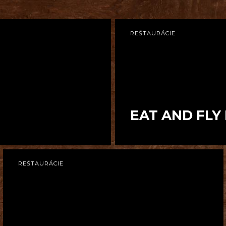
REŠTAURÁCIE
EAT AND FLY
ľadom na hlavné mesto.
Daj si niečo chutné z eat and fl
REŠTAURÁCIE