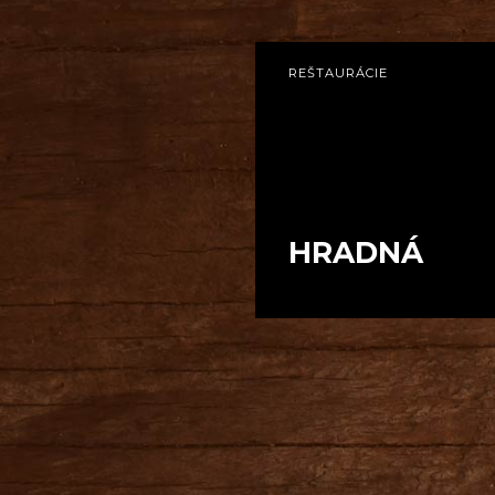
REŠTAURÁCIE
HRADNÁ
Reštaurácia s najkrajším výh