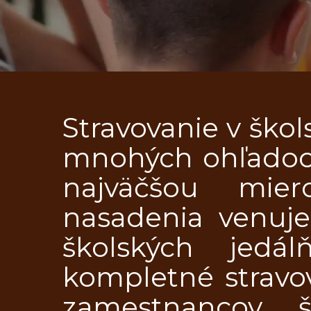
DOMOV
SLUŽIE
Stravovanie v škol
mnohých ohľadoch
REŠTAU
najväčšou mier
nasadenia venujem
školských jedá
kompletné stravov
zamestnancov 