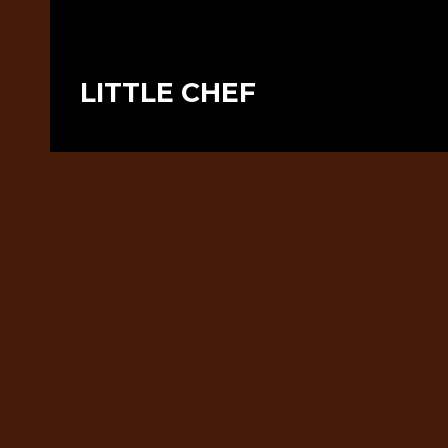
LITTLE CHEF
Gastronomické služby v podobe školského stravovania p