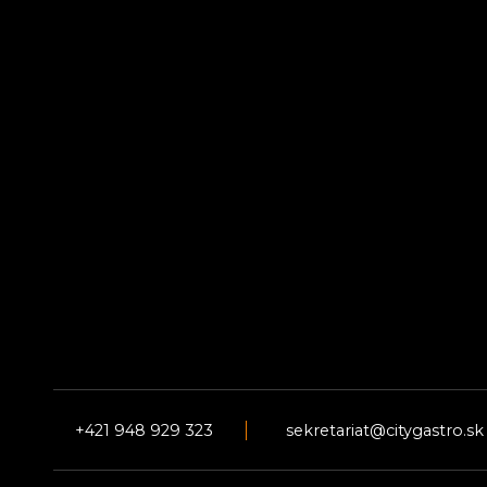
+421 948 929 323
sekretariat@citygastro.sk